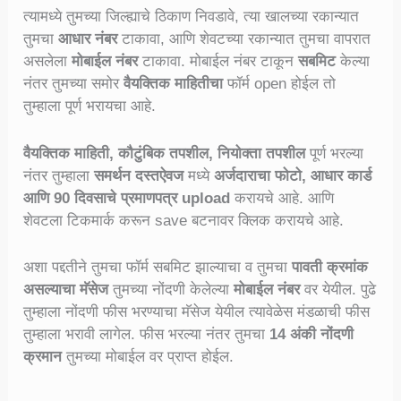
त्यामध्ये तुमच्या जिल्ह्याचे ठिकाण निवडावे, त्या खालच्या रकान्यात
तुमचा
आधार नंबर
टाकावा, आणि शेवटच्या रकान्यात तुमचा वापरात
असलेला
मोबाईल नंबर
टाकावा. मोबाईल नंबर टाकून
सबमिट
केल्या
नंतर तुमच्या समोर
वैयक्तिक माहितीचा
फॉर्म open होईल तो
तुम्हाला पूर्ण भरायचा आहे.
वैयक्तिक माहिती, कौटुंबिक तपशील, नियोक्ता तपशील
पूर्ण भरल्या
नंतर तुम्हाला
समर्थन दस्तऐवज
मध्ये
अर्जदाराचा फोटो, आधार कार्ड
आणि 90 दिवसाचे प्रमाणपत्र upload
करायचे आहे. आणि
शेवटला टिकमार्क करून save बटनावर क्लिक करायचे आहे.
अशा पद्दतीने तुमचा फॉर्म सबमिट झाल्याचा व तुमचा
पावती क्रमांक
असल्याचा मॅसेज
तुमच्या नोंदणी केलेल्या
मोबाईल नंबर
वर येयील. पुढे
तुम्हाला नोंदणी फीस भरण्याचा मॅसेज येयील त्यावेळेस मंडळाची फीस
तुम्हाला भरावी लागेल. फीस भरल्या नंतर तुमचा
14 अंकी नोंदणी
क्रमान
तुमच्या मोबाईल वर प्राप्त होईल.