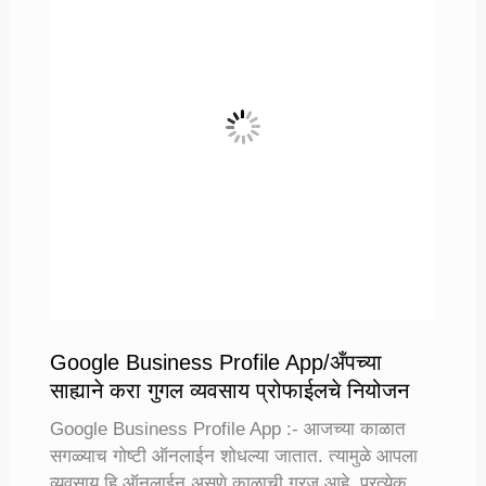
प्रशिक्षण
घेऊन
सुरू
करा
स्वतः
चा
व्यवसाय
Google Business Profile App/अँपच्या
साह्याने करा गुगल व्यवसाय प्रोफाईलचे नियोजन
Google Business Profile App :- आजच्या काळात
सगळ्याच गोष्टी ऑनलाईन शोधल्या जातात. त्यामुळे आपला
व्यवसाय हि ऑनलाईन असणे काळाची गरज आहे. प्रत्येक