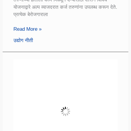
योजनाद्वारे अल्प व्याजदरात कर्ज तरुणांना उपलब्ध करून देते.
प्रत्येक बेरोजगाराला
व्यवसाय
Read More »
कर्ज
उद्योग नीती
योजना:वीणा
तारण
वीणा
जामीन
मिळवा
कर्ज