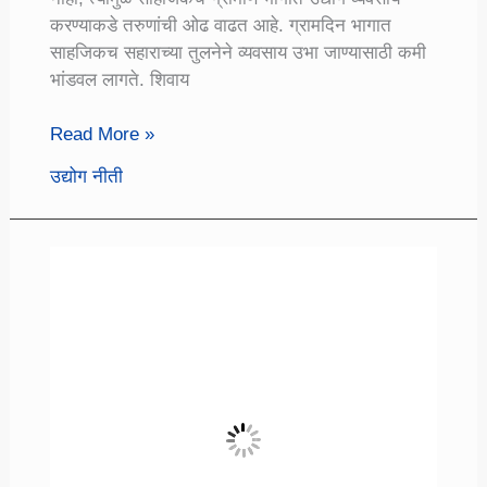
करण्याकडे तरुणांची ओढ वाढत आहे. ग्रामदिन भागात
साहजिकच सहाराच्या तुलनेने व्यवसाय उभा जाण्यासाठी कमी
भांडवल लागते. शिवाय
ग्रामीण
Read More »
भागातील
उद्योग नीती
व्यवसाय:
ग्रामीण
भागात
करता
येणारे
उद्योग
व्यवसाय