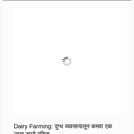
घरी
बसून
काम
करा
आणि
कमवा
लाखा
पर्यंत
Dairy Farming: दुग्ध व्यवसायातून कमवा एक
लाख रुपये महिना