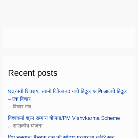
Layer
Poultry
Farming
Recent posts
छत्रपती शिवराय, स्वामी विवेकानंद यांचे हिंदुत्व आणि आजचे हिंदुत्व
– एक विचार
:- विचार मंच
विश्वकर्मा श्रम सम्मान योजना/PM Vishvkarma Scheme
:- शासकीय योजना
टिपू सुलतान: मैसूरचा वाघ की खोट्या प्रचाराचा बळी? खरा