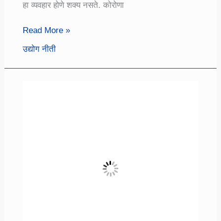
हा व्यवहार होणे शक्य नसते. कोरोणा
प्रॉपर्टी
Read More »
ब्रोकर
उद्योग नीती
व्यवसाय
ऑनलाईन
कसा
करायचा
जाणून
घ्या
संपूर्ण
माहिती