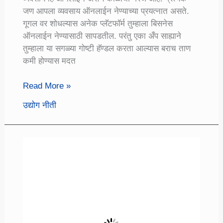
जण आपला व्यवसाय ऑनलाईन नेण्याच्या प्रयत्नात असते.
गूगल वर शोधल्यास अनेक प्लॅटफॉर्म तुम्हाला बिसनेस
ऑनलाईन नेण्यासाठी सापडतील. परंतु एका अँप साह्याने
तुम्हाला या सगळ्या गोष्टी हॅण्डल करता आल्यास बराच ताण
कमी होण्यास मदत
Google
Read More »
Business
उद्योग नीती
Profile
App/
अँपच्या
साह्याने
करा
गुगल
व्यवसाय
प्रोफाईलचे
नियोजन