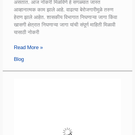
असतात. आज नोकरी मिळविणे हे सगळ्यात जास्त
आव्हानात्मक काम झाले आहे. वाढत्या बेरोजगारीमुळे तरुण
हेराण झाले आहेत. शासकीय विभागात निघणाऱ्या जागा किंवा
खासगी क्षेत्रात निघणाऱ्या जागा यांची संपूर्ण माहिती मिळावी
यासाठी नोकरी
नोकरी
Read More »
विषयक
Blog
जाहिराती:
नवीन
नोकरी
कुठे
शोधायची
जाणून
घ्या
संपूर्ण
माहिती