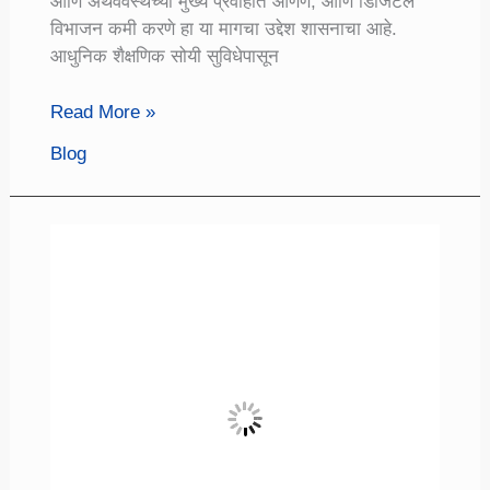
आणि अर्थवेवस्थेच्या मुख्य प्रवाहात आणणे, आणि डिजिटल
विभाजन कमी करणे हा या मागचा उद्देश शासनाचा आहे.
आधुनिक शैक्षणिक सोयी सुविधेपासून
Education
Read More »
Portal:
Blog
SWAYAM
Free
Online
Education,
इयत्ता
9
वी
ते
पोस्ट
ग्रॅज्युएशन
पर्यंत
सर्व