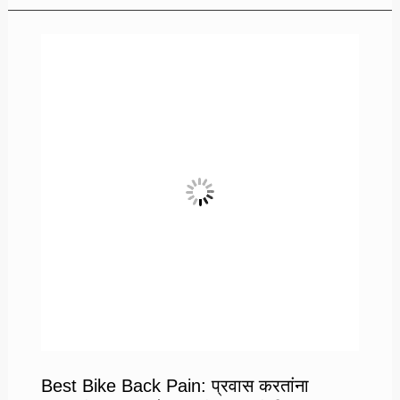
अंतर्गत
निवडले
जाणार
प्रत्येक
गावात
दोन
आरोग्यदूत
Best Bike Back Pain: प्रवास करतांना