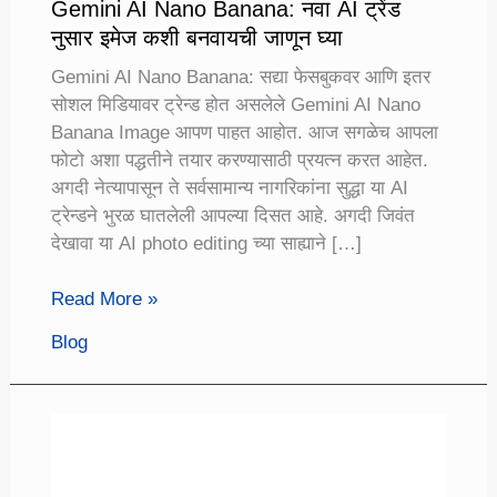
Gemini AI Nano Banana: नवा AI ट्रेंड
नुसार इमेज कशी बनवायची जाणून घ्या
Gemini AI Nano Banana: सद्या फेसबुकवर आणि इतर
सोशल मिडियावर ट्रेन्ड होत असलेले Gemini AI Nano
Banana Image आपण पाहत आहोत. आज सगळेच आपला
फोटो अशा पद्धतीने तयार करण्यासाठी प्रयत्न करत आहेत.
अगदी नेत्यापासून ते सर्वसामान्य नागरिकांना सुद्धा या AI
ट्रेन्डने भुरळ घातलेली आपल्या दिसत आहे. अगदी जिवंत
देखावा या AI photo editing च्या साह्याने […]
Gemini
Read More »
AI
Blog
Nano
Banana:
नवा
AI
ट्रेंड
नुसार