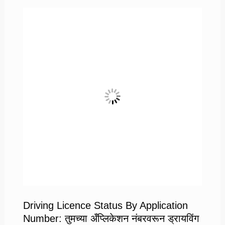
काहीवेळात
फोनपेवर
काढा
तुमच्या
बाईकचा
विमा
Driving Licence Status By Application
Number: तुमच्या अँप्लिकेशन नंबरवरून ड्रायविंग