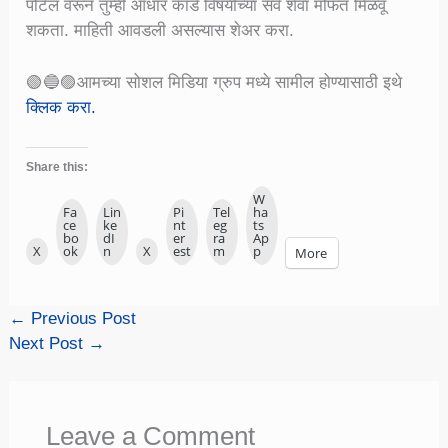
पोर्टल वरून तुम्ही आधार कार्ड विषयीच्या सर्व शेवा मोफत मिळवू
शकता. माहिती आवडली असल्यास शेअर करा.
🟢🔵🟣आमच्या सोशल मिडिया ग्रुप मध्ये सामील होण्यासाठी इथे
क्लिक करा.
Share this:
W
Fa
Lin
Pi
Tel
ha
ce
ke
nt
eg
ts
bo
dI
er
ra
Ap
X
ok
n
X
est
m
p
More
←
Previous Post
Next Post
→
Leave a Comment