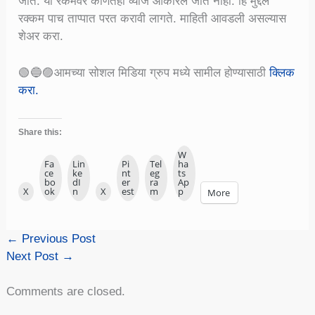
जाते. या रकमेवर कोणतेही व्याज आकारले जात नाही. हि मुद्दल
रक्कम पाच ताप्पात परत करावी लागते. माहिती आवडली असल्यास
शेअर करा.
🟢🔵🟣आमच्या सोशल मिडिया ग्रुप मध्ये सामील होण्यासाठी
क्लिक
करा.
Share this:
W
Fa
Lin
Pi
Tel
ha
ce
ke
nt
eg
ts
bo
dI
er
ra
Ap
X
ok
n
X
est
m
p
More
←
Previous Post
Next Post
→
Comments are closed.