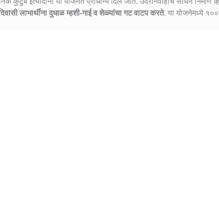
कुटुंब इत्यादींना या योजनेत प्राधान्य दिले जाते. उदरनिर्वाहाचे साधन निर्माण व्ह
िवासी लाभार्थींना दुधाळ म्हशी-गाई व शेळ्यांचा गट वाटप करते
. या योजनेमध्ये १