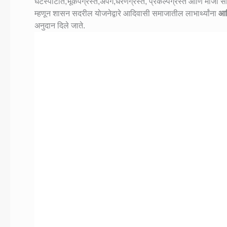
घटस्पोटीत,भूकंपग्रस्त,अपंग,धरणग्रस्त, प्रकल्पग्रस्त आणि माजी सेनिक 
म्हणून शासन सदरील योजनेद्वारे आदिवासी समाजातील लाभार्थ्यांना
आद
अनुदान दिले जाते.