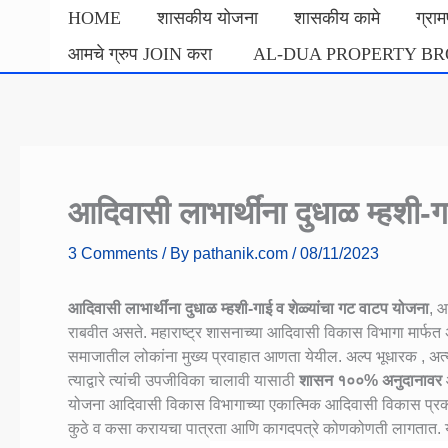
Skip
HOME
शासकीय योजना
शासकीय कामे
ग्रा
to
आमचे ग्रुप JOIN करा
AL-DUA PROPERTY B
content
आदिवासी लाभार्थींना दुधाळ म्हशी-
3 Comments
/ By
pathanik.com
/
08/11/2023
आदिवासी लाभार्थींना दुधाळ म्हशी-गाई व शेळ्यांचा गट वाटप योजना
, आ
राबवीत असते. महाराष्ट्र शासनाच्या आदिवासी विकास विभागा मार्फ
समाजातील लोकांना मुख्य प्रवाहात आणता येयील. अल्प भूधारक , अत्यल
त्याद्वारे त्यांची उपजीविका चालावी यासाठी
शासन १००% अनुदानावर
आ
योजना आदिवासी विकास विभागाच्या एकात्मिक आदिवासी विकास प्रकल्प
कुठे व कसा करायचा पात्रता आणि कागदपत्रे कोणकोणती लागतात. य