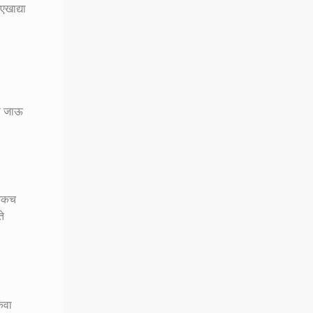
एखाद्या
ला जाऊ
विकच
ते
ंवा