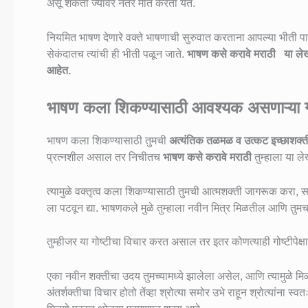
असू शकतो ज्यावर नंतर मात करता येते.
नियमित भाषण देणारे वक्ते भाषणाची सुरुवात करताना आपल्या भीती 
सेकंदातच त्यांची ही भीती पळून जाते.
भाषण कसे करावे मराठी
या लेखा
आहेत.
भाषण कला शिकण्यासाठी आवश्यक असणाऱ्या ग
भाषण कला शिकण्यासाठी तुमची
अत्यंतिक तळमळ
व उत्कट इच्छाशक्
प्रत्नशील असाल तर निचीतच
भाषण कसे करावे मराठी
तुम्हाला या ल
त्यामुळे वक्तृत्व कला शिकण्यासाठी तुमची आत्मशक्ती जागरूक करा, समोरच
ला पटवून द्या. भाषणकले मुळे तुम्हाला नवीन मित्र मिळतील आणि तुमचा
तुम्हीजर या गोष्टीचा विचार करत असाल तर इतर कोणत्याही गोष्टीपेक्ष
एका नवीन शक्तीचा उदय तुमच्यामध्ये झालेला असेल, आणि त्यामुळे 
अंतर्शक्तीचा विचार होतो तेंव्हा श्रोत्या समोर उभे राहून श्रोत्यांना स