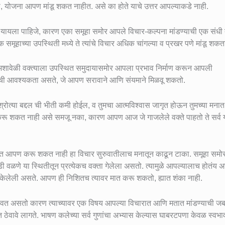
ा, योजना आपण मांडू शकत नाहीत. असे का होते याचे उत्तर आपल्याकडे नाही.
्यात यायला पाहिजे, कारण एका समूहा समोर आपले विचार-कल्पना मांडण्याची एक संधी त
समूहाच्या उपस्थिती मध्ये ते त्यांचे विचार अधिक चांगल्या व प्रखर पणे मांडू शकत
ात. अशावेळी वक्त्याला उपस्थित समुदायासमोर आपला प्रभाव निर्माण करून आपली
भवाची आवश्यकता असते, जे आपण सरावाने आणि संयमाने मिळवू शकतो.
रोत्या बद्दल ची भीती कमी होईल, व तुमचा आत्मविश्वास जागृत होऊन तुमच्या मनात ध
 करू शकत नाही असे समजू नका, कारण आपण आज जे गाजलेले वक्ते पाहतो ते सर्व 
ात आपण करू शकत नाही हा विचार सुरुवातीलाच मनातून काढून टाका. समूहा समो
ी वळणे या स्थितीतून प्रत्येकच वक्ता गेलेला असतो. त्यामुळे आपल्यालाच होतंय 
मात केलेली असते. आपण ही निशितच त्यावर मात करू शकतो, ह्यात शंका नाही.
त असतो कारण त्याच्यावर एक विषय आपल्या विचारात आणि मतात मांडण्याची जब
 ठेवावे लागते. भाषण कलेच्या सर्व गुणांचा अभ्यास केल्यास घाबरटपणा केवळ स्वभा