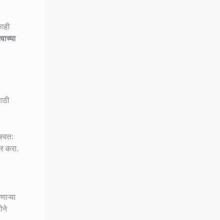
काही
वाच्या
साठी
स्वतः
ार करा.
णाऱ्या
ीने