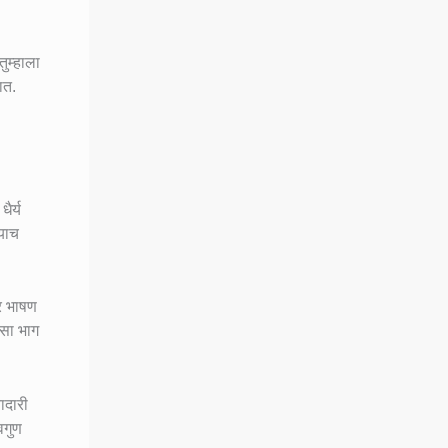
ुम्हाला
ात.
ैर्य
याच
र भाषण
असा भाग
ादारी
वगुण