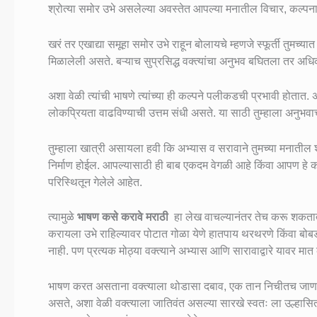
श्रोत्या समोर उभे असलेल्या अवस्तेत आपल्या मनातील विचार, कल्पन
खरं तर एखाद्या समूहा समोर उभे राहून बोलायचे म्हणजे स्फूर्ती तुमच
मिळालेली असते. बऱ्याच सुप्रसिद्ध वक्त्यांचा अनुभव बघितला तर अधिक 
अशा वेळी त्यांची भाषणे त्यांच्या ही कल्पने पलीकडची प्रभावी होत
लोकप्रियता वाढविण्याची उत्तम संधी असते. या साठी तुम्हाला अनु
तुम्हाला खात्री असायला हवी कि अभ्यास व सरावाने तुमच्या मनातील श्
निर्माण होईल. आपल्यासाठी ही बाब एकदम वेगळी आहे किंवा आपण हे
परिस्थितून गेलेले आहेत.
त्यामुळे
भाषण कसे करावे मराठी
हा लेख वाचल्यानंतर तेच करू शकत
करायला उभे राहिल्यावर पोटात गोळा येणे हातपाय थरथरणे किंवा बोबड
नाही. पण प्रत्यक मोठ्या वक्त्याने अभ्यास आणि सारावाद्वारे यावर 
भाषण करत असताना वक्त्याला थोडासा दबाव, एक तान निचीतच जाणव
असते, अशा वेळी वक्त्याला जातिवंत असल्या सारखे स्वतः ला उल्हासित