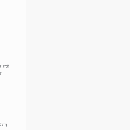
 अर्ज
र
 रेशन