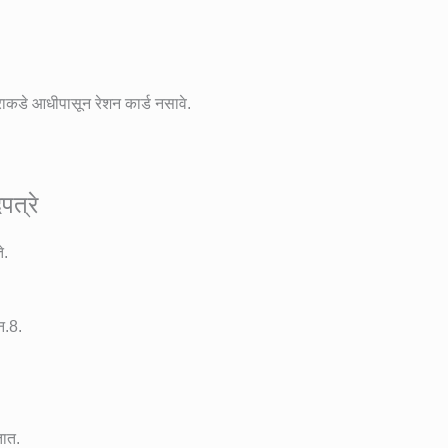
ाराकडे आधीपासून रेशन कार्ड नसावे.
त्रे
े.
न.8.
तात.