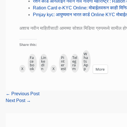
रेशन कार्ड ऑनलाईन नवीन नाव नोंदणी महाराष्ट्र : Ration 
Ration Card e-KYC Online: मोबाईलवरून काही मिनिटांत 
Pmjay kyc: आयुष्यमान भारत कार्ड Online KYC मोबाई
अशाच नवीन माहितीसाठी आमच्या सोशल मिडिया ग्रुपमध्ये सामील ह
Share this:
W
Fa
Lin
Pi
Tel
ha
ce
ke
nt
eg
ts
bo
dI
er
ra
Ap
X
ok
n
X
est
m
p
More
←
Previous Post
Next Post
→