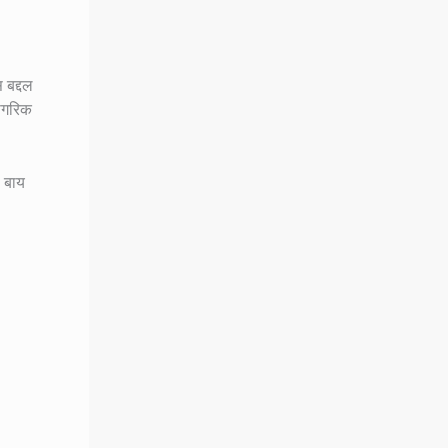
 बद्दल
नागरिक
प बाय