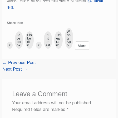
आमच्या सोशल मीडिया ग्रुप मध्ये सामील होण्यासाठी
इथे क्लिक
करा.
Share this:
W
Fa
Lin
Pi
Tel
ha
ce
ke
nt
eg
ts
bo
dI
er
ra
Ap
X
ok
n
X
est
m
p
More
←
Previous Post
Next Post
→
Leave a Comment
Your email address will not be published.
Required fields are marked
*