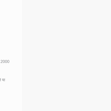
ु. 2000
े या