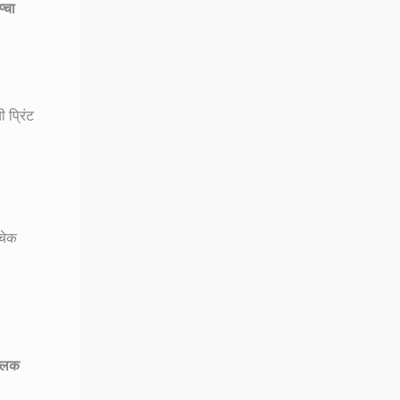
्चा
 प्रिंट
 चेक
्लिक