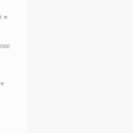
े. या
. 2000
ेटस