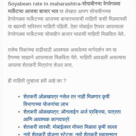
Soyabean rate in maharashtra-सोयाबीनचा वेगवेगळ्या
मार्केटचा आजचा बाजार भाव
या लेखात आपण सोयाबीनच्या
वेगवेगळ्या मार्केटच्या आजच्या बाजारभावाची माहिती कशी मिळवायची
या बद्दलची सविस्तर माहिती पहिली. ऐका मोबाईल ऍप्पवर आपल्याला
वेगवेगळ्या मार्केटच्या सोयाबीन बाजार भावाची माहिती मिळविता येते.
तसेच पिकांच्या वाढीसाठी आवश्यक असलेल्या मार्गदर्शन पण या
ऍप्पच्या साह्याने आपल्याला मिळविता येते. माहिती आवडली असल्यास
आपल्या शेतकरी मित्रांना शेअर करा.
ही माहिती तुम्हाला हवी आहे का ?
शेतकरी ओळखपत्र नसेल तर नाही मिळणार कृषी
विभागाच्या योजनांचा लाभ
शेतकरी ओळखपत्र: ऑनलाईन अर्ज प्रक्रिया, पात्रता
आणि आवश्यक कागदपत्रे
शेतकरी सारथी: मोबाईलवर मोफत मिळावा कृषी सल्ला
नमो शेतकरी योजना स्टेटस: नमो शेतकरी महासन्मान